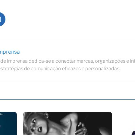
Imprensa
de imprensa dedica-se a conectar marcas, organizações e in
estratégias de comunicação eficazes e personalizadas.