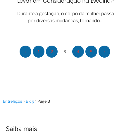
Levar em Consideração na Escolha?
Durante a gestação, o corpo da mulher passa
por diversas mudanças, tornando…
«
1
2
3
4
5
»
Entrelaços
Blog
Page 3
Saiba mais