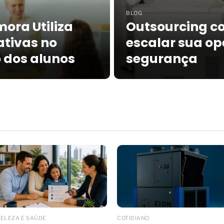
BLOG
ora Utiliza
Outsourcing c
ativas no
escalar sua o
 dos alunos
segurança
ELEZA E SAÚDE
COTIDIANO