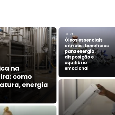
BLOG
Óleos essenciais
cítricos: benefícios
para energia,
disposição e
equilíbrio
ica na
emocional
ira: como
atura, energia