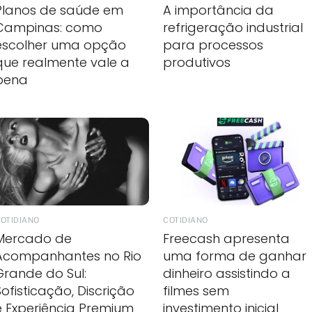
Planos de saúde em
A importância da
Campinas: como
refrigeração industrial
escolher uma opção
para processos
que realmente vale a
produtivos
pena
OTIDIANO
COTIDIANO
Mercado de
Freecash apresenta
Acompanhantes no Rio
uma forma de ganhar
Grande do Sul:
dinheiro assistindo a
Sofisticação, Discrição
filmes sem
e Experiência Premium
investimento inicial