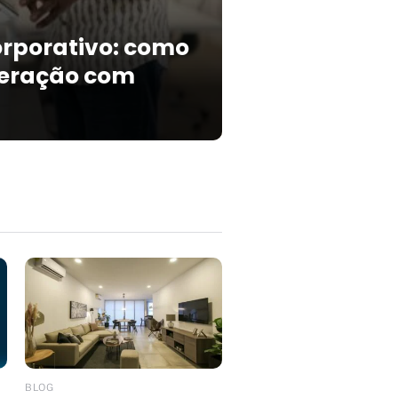
orporativo: como
peração com
BLOG