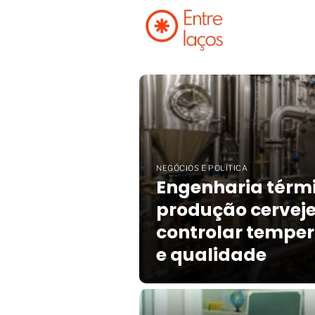
Entrelaços
NEGÓCIOS E POLÍTICA
Engenharia térm
produção cerveje
controlar temper
e qualidade