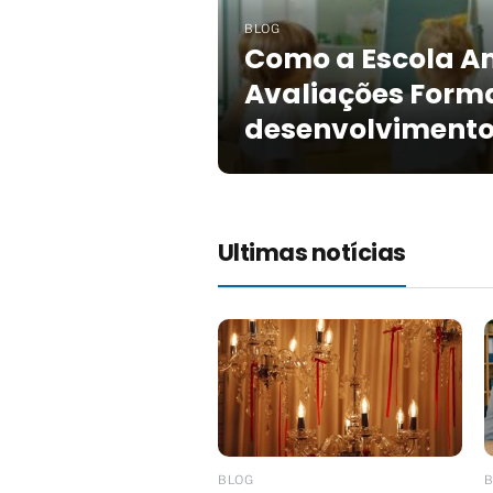
BLOG
Como a Escola Am
Avaliações Form
desenvolvimento
Ultimas notícias
BLOG
B